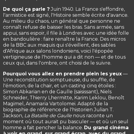
De quoi ça parle ?
Juin 1940. La France s'effondre,
l'armistice est signé, l'Histoire semble écrite d'avance.
Au milieu du chaos, un général que personne ne
connaît refuse de baisser les bras. Sans armée, sans
appui, sans espoir, il file à Londres avec une idée folle
en bandoulière : faire renaître la France. Des micros
de la BBC aux maquis qui s'éveillent, des sables
d'Afrique aux salons londoniens, voici l'épopée
vertigineuse de l'homme qui a dit non — et de tous
ceux qui, dans l'ombre, ont choisi de le suivre.
Pourquoi vous allez en prendre plein les yeux
—
Une reconstitution somptueuse, du souffle, de
l'émotion, de la chair, et un casting cinq étoiles :
Simon Abkarian en de Gaulle (saisissant), Niels
Schneider, Thierry Lhermitte, Karim Leklou, Benoît
Magimel, Anamaria Vartolomei. Adapté de la
biographie de référence de l'historien Julian T.
Jackson,
La Bataille de Gaulle
nous raconte un
moment où tout aurait pu basculer — et où un seul
homme a fait pencher la balance.
Du grand cinéma
à voir en grand, sur grand écran, avec du grand