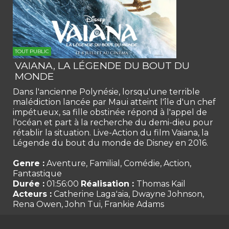
TOUT PUBLIC
VAIANA, LA LÉGENDE DU BOUT DU
MONDE
Dans l'ancienne Polynésie, lorsqu'une terrible
malédiction lancée par Maui atteint l'île d'un chef
impétueux, sa fille obstinée répond à l'appel de
l'océan et part à la recherche du demi-dieu pour
rétablir la situation. Live-Action du film Vaiana, la
Légende du bout du monde de Disney en 2016.
Genre :
Aventure, Familial, Comédie, Action,
Fantastique
Durée :
01:56:00
Réalisation :
Thomas Kail
Acteurs :
Catherine Lagaʻaia, Dwayne Johnson,
Rena Owen, John Tui, Frankie Adams