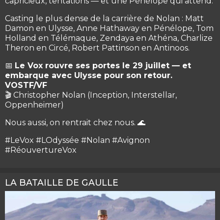
capricieux, tentations — et une Pénélope qui attend.
Casting le plus dense de la carrière de Nolan : Matt
Damon en Ulysse, Anne Hathaway en Pénélope, Tom
Holland en Télémaque, Zendaya en Athéna, Charlize
Theron en Circé, Robert Pattinson en Antinoos.
📅
Le Vox rouvre ses portes le 29 juillet — et
embarque avec Ulysse pour son retour.
VOSTF/VF
🎬 Christopher Nolan (Inception, Interstellar,
Oppenheimer)
Nous aussi, on rentrait chez nous. 🌊
#LeVox #LOdyssée #Nolan #Avignon
#RéouvertureVox
LA BATAILLE DE GAULLE