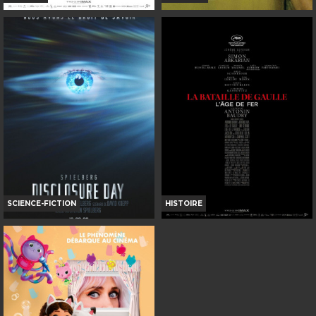
LA BATAILLE DE GAULLE -
BACKROOMS
PARTIE 2 : J'ÉCRIS TON NOM
Horaires et Infos
Horaires et Infos
Bande-annonce
Bande-annonce
Réservation
Réservation
INT. -12ans
TOUT PUBLIC
VOST
VF
SCIENCE-FICTION
HISTOIRE
DISCLOSURE DAY
LA BATAILLE DE GAULLE -
PARTIE 1 : L'AGE DE FER
Horaires et Infos
Horaires et Infos
Bande-annonce
Bande-annonce
Réservation