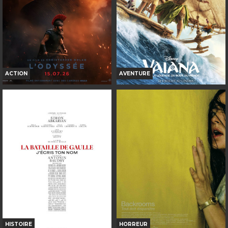
Réservation
Réservation
TOUT PUBLIC
TOUT PUBLIC
VF
VOST
VF
ACTION
AVENTURE
L'ODYSSÉE
VAIANA, LA LÉGENDE DU
BOUT DU MONDE
Horaires et Infos
Horaires et Infos
Bande-annonce
Bande-annonce
Réservation
Réservation
INT. -12ans
TOUT PUBLIC
VF
VOST
VF
HISTOIRE
HORREUR