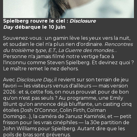
Spielberg rouvre le ciel :
Disclosure
Day
débarque le 10 juin
Souvenez-vous : un gamin lève les yeux vers la nuit,
et soudain le ciel n'a plus rien d'ordinaire.
Rencontres
du troisième type
,
E.T.
,
La Guerre des mondes
…
Personne n'a jamais filmé notre vertige face à
l'inconnu comme Steven Spielberg. Et devinez quoi ?
Le maître remet le nez dehors.
Avec
Disclosure Day
, il revient sur son terrain de jeu
favori — les visiteurs venus d'ailleurs — mais version
2026 : et si, cette fois, on nous prouvait pour de bon
qu'on n'est pas seuls ? Au programme, une Emily
Blunt qu'on annonce déjà bluffante, un casting cinq
étoiles (Josh O'Connor, Colin Firth, Colman
Domingo…), la caméra de Janusz Kamiński, et — petit
frisson pour les vrais cinéphiles — la 30e partition de
John Williams pour Spielberg. Autant dire que les
poils de bras sont prévenus.