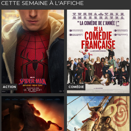
CETTE SEMAINE À L'AFFICHE
ACTION
COMÉDIE
SPIDER-MAN: BRAND NEW DAY
DE LA COMÉDIE-FRANÇAISE
Horaires et Infos
Horaires et Infos
Bande-annonce
Bande-annonce