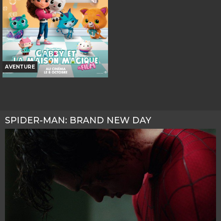
Réservation
TOUT PUBLIC
AVERT. TOUT PUBLIC
VOST
VF
AVENTURE
GABBY ET LA MAISON
MAGIQUE - LE FILM
Horaires et Infos
SPIDER-MAN: BRAND NEW DAY
Bande-annonce
Réservation
TOUT PUBLIC
VF