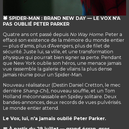
🕷️ SPIDER-MAN : BRAND NEW DAY — LE VOX N'A
PAS OUBLIÉ PETER PARKER
Quatre ans ont passé depuis
No Way Home
. Peter a
effacé son existence de la mémoire du monde entier
— plus d'amis, plus d'Avengers, plus de filet de
sécurité. Juste lui, sa ville, et une transformation
physique qui pourrait bien signer sa perte. Pendant
que New York oublie son héros, une menace jamais
vue rassemble la galerie de vilains la plus dense
jamais réunie pour un Spider-Man.
Nouveau réalisateur (Destin Daniel Cretton, le mec
derrière
Shang-Chi
), nouveau souffle, et un Tom
Holland méconnaissable en Spidey solitaire. Deux
bandes-annonces, deux records de vues pulvérisés.
Le monde entier attend.
Le Vox, lui, n'a jamais oublié Peter Parker.
📅 À partir du 29 juillet — grand écran, gros